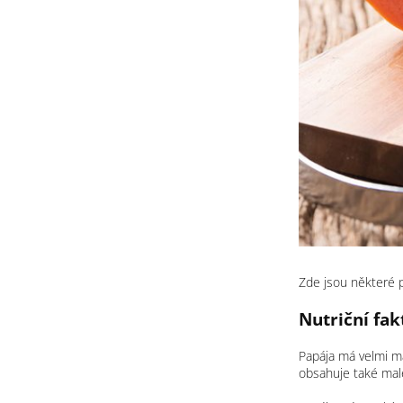
Zde jsou některé p
Nutriční fak
Papája má velmi má
obsahuje také malé