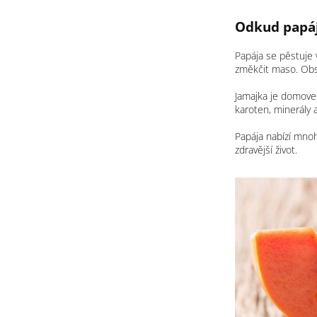
Odkud papáj
Papája se pěstuje v
změkčit maso. Obsa
Jamajka je domovem
karoten, minerály a
Papája nabízí mnoh
zdravější život.