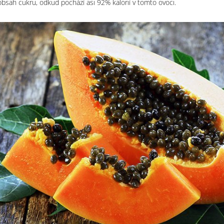
bsah cukru, odkud pochází asi 92% kalorií v tomto ovoci.