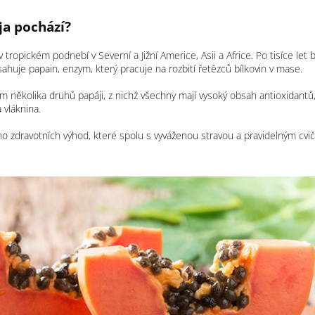
a pochází?
 tropickém podnebí v Severní a Jižní Americe, Asii a Africe. Po tisíce let 
huje papain, enzym, který pracuje na rozbití řetězců bílkovin v mase.
 několika druhů papáji, z nichž všechny mají vysoký obsah antioxidantů, j
 vláknina.
o zdravotních výhod, které spolu s vyváženou stravou a pravidelným cv