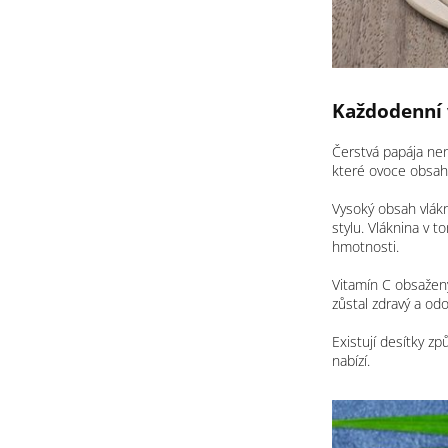
Každodenní 
Čerstvá papája nen
které ovoce obsah
Vysoký obsah vlákn
stylu. Vláknina v t
hmotnosti.
Vitamín C obsažený
zůstal zdravý a odo
Existují desítky zp
nabízí.