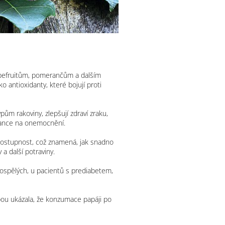
rapefruitům, pomerančům a dalším
o antioxidanty, které bojují proti
pům rakoviny, zlepšují zdraví zraku,
í šance na onemocnění.
u dostupnost, což znamená, jak snadno
 a další potraviny.
 dospělých, u pacientů s prediabetem,
bou ukázala, že konzumace papáji po