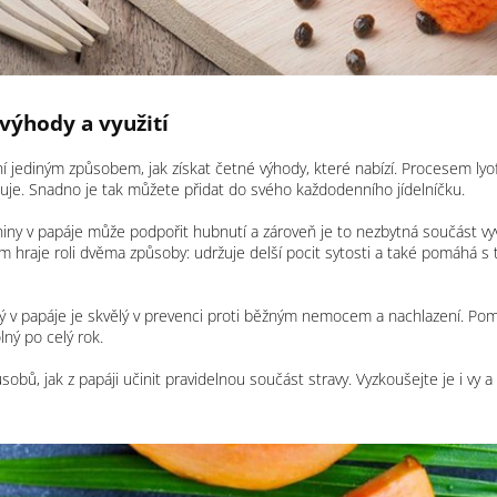
výhody a využití
í jediným způsobem, jak získat četné výhody, které nabízí. Procesem lyofi
uje. Snadno je tak můžete přidat do svého každodenního jídelníčku.
iny v papáje může podpořit hubnutí a zároveň je to nezbytná součást vy
om hraje roli dvěma způsoby: udržuje delší pocit sytosti a také pomáhá s t
 v papáje je skvělý v prevenci proti běžným nemocem a nachlazení. Pom
lný po celý rok.
ůsobů, jak z papáji učinit pravidelnou součást stravy. Vyzkoušejte je i vy a