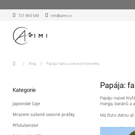
Přejít
na
obsah
721 843 540
info@aimi.cz
Domů
Blog
Papája: fakta a zdravotní benefity
P
Papája: fa
Přeskočit
o
Kategorie
kategorie
s
Papáju nazval Kryš
t
manga, banánů a 
Japonské čaje
r
a
Mrazem sušené ovocné prášky
Má žluto-zlatou a
n
n
Příslušenství
í