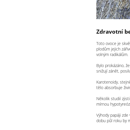
Zdravotní be
Toto ovoce je skvě
plodům jejich zářiv
volným radikálům.
Bylo prokázáno, že 
snižují zánět, pos
Karotenoidy, stejn
tělo absorbuje živi
Několik studií zji
mírnou hypotyreóz
Výhody papáji zde 
dobu půl roku by m