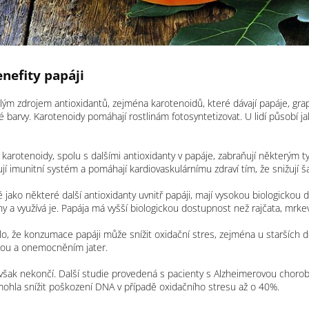
nefity papáji
lým zdrojem antioxidantů, zejména karotenoidů, které dávají papáje, g
é barvy. Karotenoidy pomáhají rostlinám fotosyntetizovat. U lidí působí jak
karotenoidy, spolu s dalšími antioxidanty v papáje, zabraňují některým ty
ilují imunitní systém a pomáhají kardiovaskulárnímu zdraví tím, že snižuj
ě jako některé další antioxidanty uvnitř papáji, mají vysokou biologicko
ny a využívá je. Papája má vyšší biologickou dostupnost než rajčata, mrkev
stilo, že konzumace papáji může snížit oxidační stres, zejména u starších
ou a onemocněním jater.
však nekončí. Další studie provedená s pacienty s Alzheimerovou choro
ohla snížit poškození DNA v případě oxidačního stresu až o 40%.