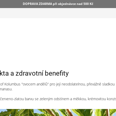
DOPRAVA ZDARMA při objednávce nad 500 Kč
kta a zdravotní benefity
tof Kolumbus "ovocem andělů" pro její neodolatelnou, převážně sladkou
ananasu.
ž červeno-zlatou barvu se zeleným odstínem a měkkou, krémovitou konzis