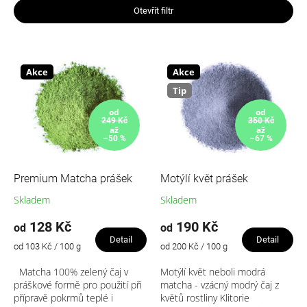
Nejdražší
e
Otevřít filtr
n
Nejprodávanější
í
V
p
ý
Abecedně
r
p
Akce
Akce
o
i
Tip
d
s
od
od
u
p
249 Kč
350 Kč
až
až
k
r
–50 %
–67 %
t
o
ů
d
u
Premium Matcha prášek
Motýlí květ prášek
k
Skladem
Skladem
t
ů
128 Kč
190 Kč
od
od
Detail
Detail
Měrná
Měrná
od 103 Kč / 100 g
od 200 Kč / 100 g
cena:
cena:
Matcha 100% zelený čaj v
Motýlí květ neboli modrá
práškové formě pro použití při
matcha - vzácný modrý čaj z
přípravě pokrmů teplé i
květů rostliny Klitorie