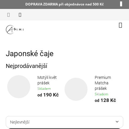
Přejít
DOPRAVA ZDARMA při objednávce nad 500 Kč
na
obsah
Náku
koší
Japonské čaje
Nejprodávanější
Motýlí květ
Premium
prášek
Matcha
prášek
Skladem
Skladem
190 Kč
od
128 Kč
od
Ř
a
Nejlevnější
z