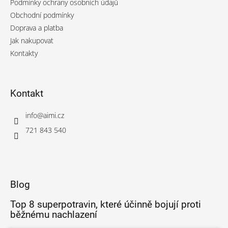
Podmínky ochrany osobních údajů
í
Obchodní podmínky
Doprava a platba
Jak nakupovat
Kontakty
Kontakt
info
@
aimi.cz
721 843 540
Blog
Top 8 superpotravin, které účinně bojují proti
běžnému nachlazení