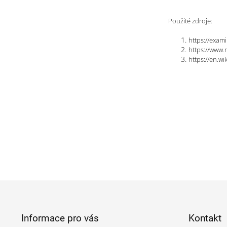
Použité zdroje:
https://exam
https://www.
https://en.wi
Z
á
p
Informace pro vás
Kontakt
a