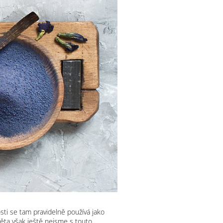
osti se tam pravidelně používá jako
světa však ještě nejsme s touto