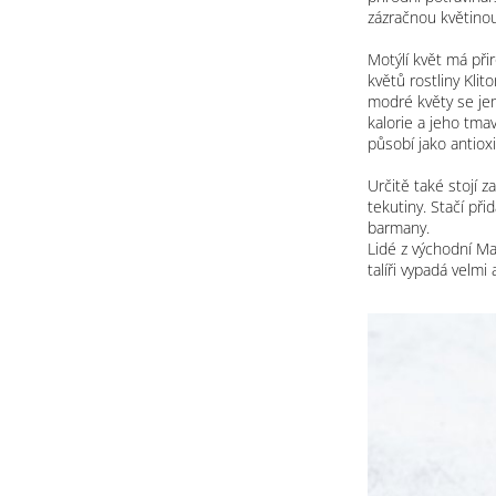
zázračnou květino
Motýlí květ má při
květů rostliny Klit
modré květy se jem
kalorie a jeho tma
působí jako antiox
Určitě také stojí 
tekutiny. Stačí př
barmany.
Lidé z východní Mal
talíři vypadá velmi 