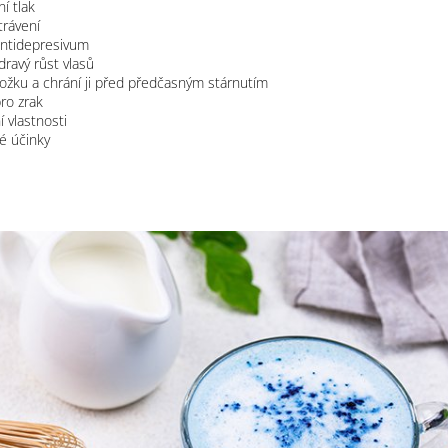
í tlak
trávení
 antidepresivum
ravý růst vlasů
kožku a chrání ji před předčasným stárnutím
ro zrak
í vlastnosti
vé účinky