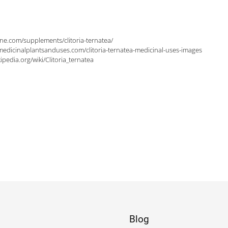
ine.com/supplements/clitoria-ternatea/
medicinalplantsanduses.com/clitoria-ternatea-medicinal-uses-images
kipedia.org/wiki/Clitoria_ternatea
Blog