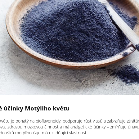
é účinky Motýlího květu
květu je bohatý na bioflavonoidy, podporuje růst vlasů a zabraňuje ztrá
at zdravou mozkovou činnost a má analgetické účinky – zmírňuje únavu, 
doušků motýlího čaje má uklidňující vlastnosti.