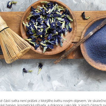
sijské části světa není prášek z Motýlího květu novým objevem. Ve skutečn
řské barvivo, kosmetická přísada, a dokonce i jako lék. V jiných částech 