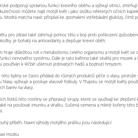
atské podporují správnou funkci krevního oběhu a vyživují sítnici, zmírňují
kutečnosti můžete najít motýlí květ i jako složku některých očních kapek.
u. Modrá matcha navíc přispívá ke zpomalení vstřebávání glukózy, čímž
ětu pro zdraví také zahrnují pomoc tělu v boji proti poškození způsobené
kožky. Je bohatý na antioxidanty a zlepšuje krevní oběh.
 hraje důležitou roli v metabolismu celého organismu a motýlí květ se s
funkci nervového systému. Dále je tato květina také skvělá pro mozek a k
ysi používán k léčbě ušktnutí jedovatých hadů a bodnutí hmyzem.
 této byliny se často přidává do různých produktů péče o vlasy, protože 
hlavy, vyživuje a posiluje vlasové folikuly. V Thajsku se motýlí květy použí
h barev na vlasy.
ch lístků této rostliny se připravují sirupy, které se využívají ke zlepšení
aké na posilovat imunitu a vitalitu. Sušená semena a mleté kořeny této byl
í.
louhý příběh, hlavní výhody motýlího prášku jsou následující:
raví mozku