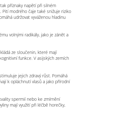
 tak příznaky napětí při silném
 Pití modrého čaje také snižuje riziko
 pomáhá udržovat vyváženou hladinu
mu volnými radikály, jako je zánět a
kládá ze sloučenin, které mají
ognitivní funkce. V asijských zemích
stimuluje jejich zdravý růst. Pomáhá
vají k opláchnutí vlasů a jako přírodní
 kvality spermií nebo ke zmírnění
iny mají využití při léčbě horečky,