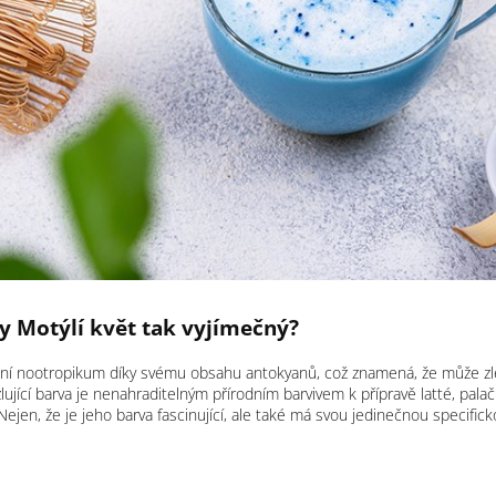
y Motýlí květ tak vyjímečný?
odní nootropikum díky svému obsahu antokyanů, což znamená, že může zle
lující barva je nenahraditelným přírodním barvivem k přípravě latté, pala
ejen, že je jeho barva fascinující, ale také má svou jedinečnou specifick