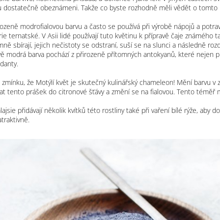
u dostatečně obeznámeni. Takže co byste rozhodně měli vědět o tomto
rozeně modrofialovou barvu a často se používá při výrobě nápojů a potra
orie ternatské. V Asii lidé používají tuto květinu k přípravě čaje známéh
ně sbírají, jejich nečistoty se odstraní, suší se na slunci a následně roz
vě modrá barva pochází z přirozeně přítomných antokyanů, které nejen p
idanty.
za zmínku, že Motýlí květ je skutečný kulinářský chameleon! Mění barvu v z
idat tento prášek do citronové šťávy a změní se na fialovou. Tento téměř 
ajsie přidávají několik kvítků této rostliny také při vaření bílé rýže, ab
atraktivně.