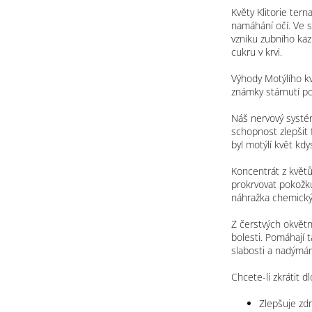
Květy Klitorie tern
namáhání očí. Ve s
vzniku zubního kaz
cukru v krvi.
Výhody Motýlího kv
známky stárnutí po
Náš nervový systém
schopnost zlepšit 
byl motýlí květ kd
Koncentrát z květů
prokrvovat pokožku 
náhražka chemickýc
Z čerstvých okvětní
bolesti. Pomáhají t
slabosti a nadýmán
Chcete-li zkrátit d
Zlepšuje zd