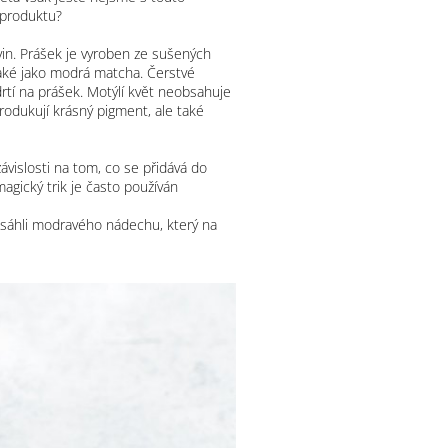
 produktu?
vin. Prášek je vyroben ze sušených
o také jako modrá matcha. Čerstvé
drtí na prášek. Motýlí květ neobsahuje
rodukují krásný pigment, ale také
ávislosti na tom, co se přidává do
magický trik je často používán
y dosáhli modravého nádechu, který na