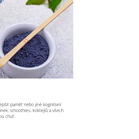
pšit paměť nebo jiné kognitivní
činek, smoothies, koktejlů a všech
ou chuť.