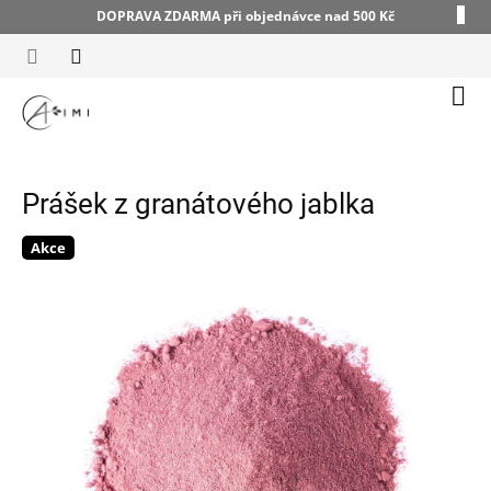
Přejít
DOPRAVA ZDARMA při objednávce nad 500 Kč
na
obsah
Náku
koší
Prášek z granátového jablka
Akce