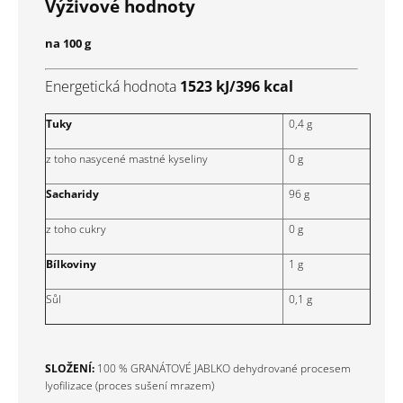
Výživové hodnoty
na 100 g
Energetická hodnota
1523 kJ/396 kcal
Tuky
0,4 g
z toho nasycené mastné kyseliny
0 g
Sacharidy
96 g
z toho cukry
0 g
Bílkoviny
1 g
Sůl
0,1 g
SLOŽENÍ:
100 % GRANÁTOVÉ JABLKO dehydrované procesem
lyofilizace (proces sušení mrazem)