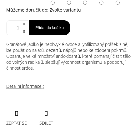
Můžeme doručit do:
Zvolte variantu
Přidat do košíku
Granátové jablko je neobvyklé ovoce a lyofilizovaný prášek z něj
lze použít do salátů, dezertů, nápojů nebo ke zdobení pokrmů.
Obsahuje velké množství antioxidantů, které pomáhají čistit tělo
od volných radikálů, zlepšují výkonnost organismu a podporují
činnost srdce.
Detailní informace
ZEPTAT SE
SDÍLET