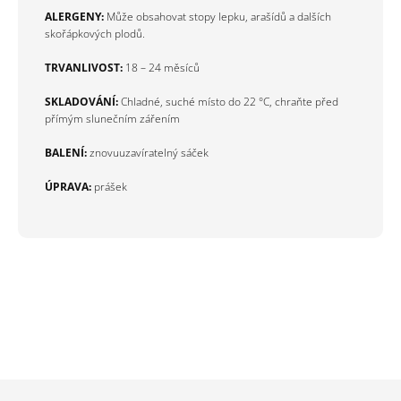
ALERGENY:
Může obsahovat stopy lepku, arašídů a dalších
skořápkových plodů.
TRVANLIVOST:
18 – 24 měsíců
SKLADOVÁNÍ:
Chladné, suché místo do 22 °C, chraňte před
přímým slunečním zářením
BALENÍ:
znovuuzavíratelný sáček
ÚPRAVA:
prášek
Z