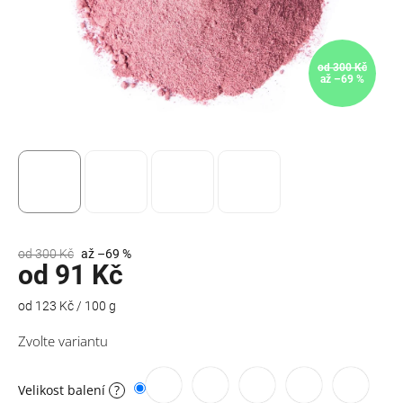
od 300 Kč
až –69 %
od 300 Kč
až –69 %
od
91 Kč
Měrná
od 123 Kč / 100 g
cena:
Zvolte variantu
Velikost balení
?