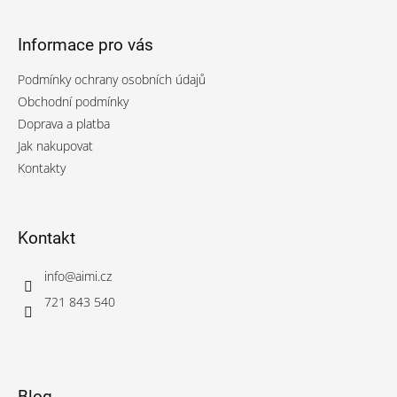
á
p
Informace pro vás
a
t
Podmínky ochrany osobních údajů
í
Obchodní podmínky
Doprava a platba
Jak nakupovat
Kontakty
Kontakt
info
@
aimi.cz
721 843 540
Blog