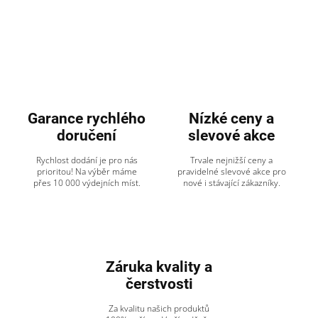
Garance rychlého
Nízké ceny a
doručení
slevové akce
Rychlost dodání je pro nás
Trvale nejnižší ceny a
prioritou! Na výběr máme
pravidelné slevové akce pro
přes 10 000 výdejních míst.
nové i stávající zákazníky.
Záruka kvality a
čerstvosti
Za kvalitu našich produktů