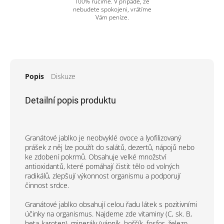
100% ručíme. V případě, že
nebudete spokojeni, vrátíme
Vám peníze.
Popis
Diskuze
Detailní popis produktu
Granátové jablko je neobvyklé ovoce a lyofilizovaný
prášek z něj lze použít do salátů, dezertů, nápojů nebo
ke zdobení pokrmů. Obsahuje velké množství
antioxidantů, které pomáhají čistit tělo od volných
radikálů, zlepšují výkonnost organismu a podporují
činnost srdce.
Granátové jablko obsahují celou řadu látek s pozitivními
účinky na organismus. Najdeme zde vitaminy (C, sk. B,
beta-karoten), minerály (vápník, hořčík, fosfor, železo,