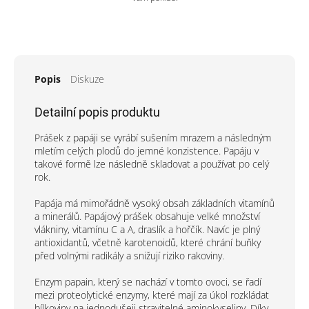
Popis
Diskuze
Detailní popis produktu
Prášek z papáji se vyrábí sušením mrazem a následným
mletím celých plodů do jemné konzistence. Papáju v
takové formě lze následně skladovat a používat po celý
rok.
Papája má mimořádně vysoký obsah základních vitamínů
a minerálů. Papájový prášek obsahuje velké množství
vlákniny, vitamínu C a A, draslík a hořčík. Navíc je plný
antioxidantů, včetně karotenoidů, které chrání buňky
před volnými radikály a snižují riziko rakoviny.
Enzym papain, který se nachází v tomto ovoci, se řadí
mezi proteolytické enzymy, které mají za úkol rozkládat
bílkoviny na jednodušeji stravitelné aminokyseliny. Díky