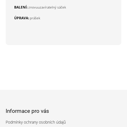
BALENÍ:
znovuuzavíratelný sáček
ÚPRAVA:
prášek
Z
á
p
Informace pro vás
a
t
Podmínky ochrany osobních údajů
í