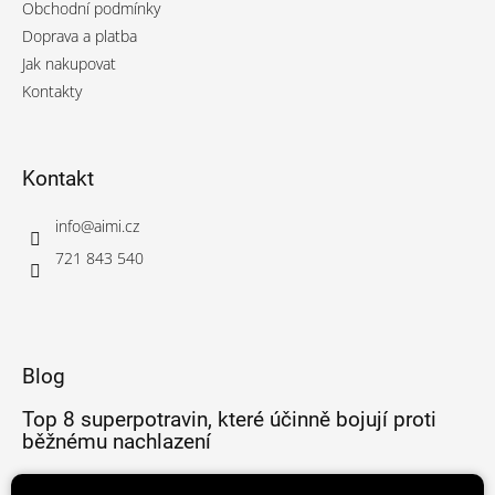
Obchodní podmínky
Doprava a platba
Jak nakupovat
Kontakty
Kontakt
info
@
aimi.cz
721 843 540
Blog
Top 8 superpotravin, které účinně bojují proti
běžnému nachlazení
Potraviny bohaté na zinek a proč je tak důležitý?