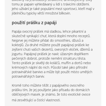
tomu je papain vyhledávaný u lidí s trávicími obtížemi.
Jeho užívání je také populární mezi sportovci, kteří mají v
jídelníčku typicky větší množství bílkovin.
použití prášku z papáji
Papája ovocný prášek má sladkou, lehce pikantní a
skutečně vynikající chuť, která doplní mnoho receptů.
Nejprve jej můžete přidat do smoothies, džusů a
koktejlů. Za druhé můžete použít papájový prášek ke
zvýšení chuti vašich dezertů, ovesných vloček, džemů a
jogurtu. Papájový prášek je navíc úžasným doplňkem
pečených dobrot, protože nemění strukturu těsta.
Tento prášek je skvělý do koláčů, muffin a dortů nebo
krémových náplní do nich. Působí také jako přírodní
potravinářské barvivo a může být použit místo umělých
potravinářských barviv.
Kromě toho můžete těžit z papájového ovocného
prášku tím, že jej použijete jako přísadu do domácích
obličejových masek. Je známo, že toto exotické ovoce
má zesvětlující a čistící vlastnosti.