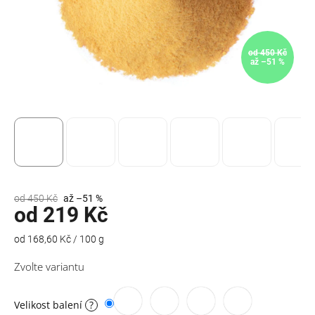
od 450 Kč
až –51 %
od 450 Kč
až –51 %
od
219 Kč
Měrná
od 168,60 Kč / 100 g
cena:
Zvolte variantu
Velikost balení
?