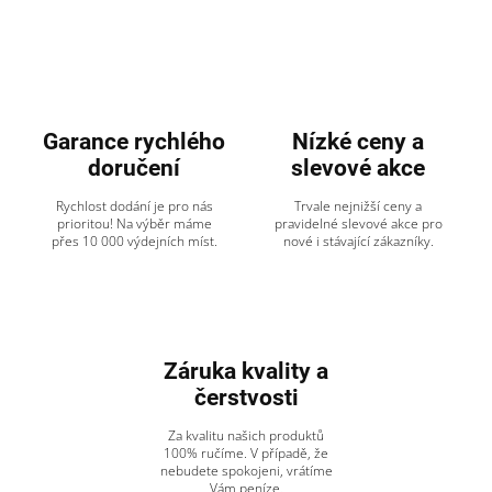
Garance rychlého
Nízké ceny a
doručení
slevové akce
Rychlost dodání je pro nás
Trvale nejnižší ceny a
prioritou! Na výběr máme
pravidelné slevové akce pro
přes 10 000 výdejních míst.
nové i stávající zákazníky.
Záruka kvality a
čerstvosti
Za kvalitu našich produktů
100% ručíme. V případě, že
nebudete spokojeni, vrátíme
Vám peníze.