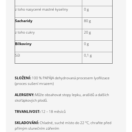
z toho nasycené mastné kyseliny
0 g
Sacharidy
80 g
z toho cukry
20 g
Bílkoviny
0 g
Sůl
0,1 g
SLOŽENÍ:
100 % PAPÁJA dehydrovaná procesem lyofilizace
(proces sušení mrazem)
ALERGENY:
Může obsahovat stopy lepku, arašídů a dalších
skořápkových plodů.
TRVANLIVOST:
12 – 18 měsíců
SKLADOVÁNÍ:
Chladné, suché místo do 22 °C, chraňte před
přímým slunečním zářením