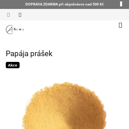
Přejít
DOPRAVA ZDARMA při objednávce nad 500 Kč
na
obsah
Náku
koší
Papája prášek
Akce