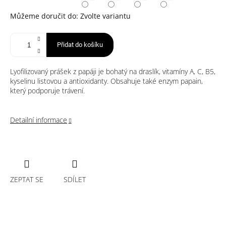
Můžeme doručit do:
Zvolte variantu
Přidat do košíku
Lyofilizovaný prášek z papáji je bohatý na draslík, vitamíny A, C, B5,
kyselinu listovou a antioxidanty. Obsahuje také enzym papain,
který podporuje trávení.
Detailní informace
ZEPTAT SE
SDÍLET