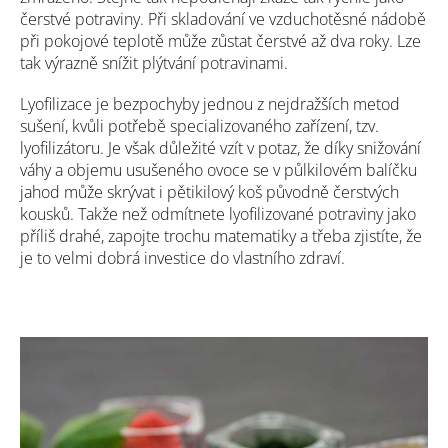
čerstvé potraviny. Při skladování ve vzduchotěsné nádobě
při pokojové teplotě může zůstat čerstvé až dva roky. Lze
tak výrazně snížit plýtvání potravinami.
Lyofilizace je bezpochyby jednou z nejdražších metod
sušení, kvůli potřebě specializovaného zařízení, tzv.
lyofilizátoru. Je však důležité vzít v potaz, že díky snižování
váhy a objemu usušeného ovoce se v půlkilovém balíčku
jahod může skrývat i pětikilový koš původně čerstvých
kousků. Takže než odmítnete lyofilizované potraviny jako
příliš drahé, zapojte trochu matematiky a třeba zjistíte, že
je to velmi dobrá investice do vlastního zdraví.