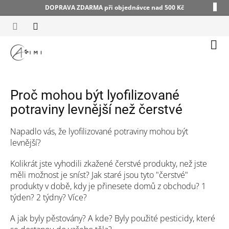
Přejít
DOPRAVA ZDARMA při objednávce nad 500 Kč
na
obsah
Náku
koší
Proč mohou být lyofilizované
potraviny levnější než čerstvé
Napadlo vás, že lyofilizované potraviny mohou být
levnější?
Kolikrát jste vyhodili zkažené čerstvé produkty, než jste
měli možnost je sníst? Jak staré jsou tyto "čerstvé"
produkty v době, kdy je přinesete domů z obchodu? 1
týden? 2 týdny? Více?
A jak byly pěstovány? A kde? Byly použité pesticidy, které