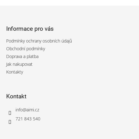
Z
á
p
Informace pro vás
a
t
Podmínky ochrany osobních údajů
í
Obchodní podmínky
Doprava a platba
Jak nakupovat
Kontakty
Kontakt
info
@
aimi.cz
721 843 540