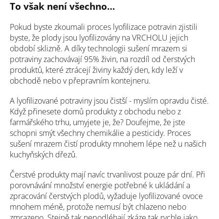
To však není všechno…
Pokud byste zkoumali proces lyofilizace potravin zjistili
byste, že plody jsou lyofilizovány na VRCHOLU jejich
období sklizně. A díky technologii sušení mrazem si
potraviny zachovávají 95% živin, na rozdíl od čerstvých
produktů, které ztrácejí živiny každý den, kdy leží v
obchodě nebo v přepravním kontejneru.
A lyofilizované potraviny jsou čistší - myslím opravdu čisté.
Když přinesete domů produkty z obchodu nebo z
farmářského trhu, umyjete je, že? Doufejme, že jste
schopni smýt všechny chemikálie a pesticidy. Proces
sušení mrazem čistí produkty mnohem lépe než u našich
kuchyňských dřezů.
Čerstvé produkty mají navíc trvanlivost pouze pár dní. Při
porovnávání množství energie potřebné k ukládání a
zpracování čerstvých plodů, vyžaduje lyofilizované ovoce
mnohem méně, protože nemusí být chlazeno nebo
zmrazeno. Stejně tak nepodléhají zkáze tak rychle jako